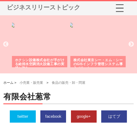
ビジネスリリーストピック
る舗
ホクシン設備株式会社が手がけ
株式会社東京シー・エム・シー
株
る給排水空調消火設備工事の実
のGISインフラ管理システム導
か
績と強み
入メリット
由
ホーム >
小売業・販売業
>
食品の販売・卸・問屋
有限会社葱常
twitter
facebook
google+
はてブ