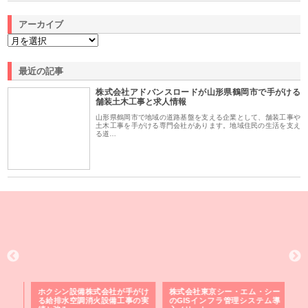
アーカイブ
最近の記事
株式会社アドバンスロードが山形県鶴岡市で手がける
舗装土木工事と求人情報
山形県鶴岡市で地域の道路基盤を支える企業として、舗装工事や
土木工事を手がける専門会社があります。地域住民の生活を支え
る道…
る舗
ホクシン設備株式会社が手がけ
株式会社東京シー・エム・シー
株
る給排水空調消火設備工事の実
のGISインフラ管理システム導
か