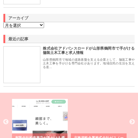
アーカイブ
最近の記事
株式会社アドバンスロードが山形県鶴岡市で手がける
舗装土木工事と求人情報
山形県鶴岡市で地域の道路基盤を支える企業として、舗装工事や
土木工事を手がける専門会社があります。地域住民の生活を支え
る道…
多摩
有限会社松幸商店が手がける織
北海道軽金属株式会社がスノー
株