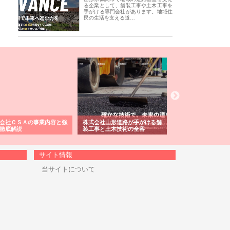
る企業として、舗装工事や土木工事を
手がける専門会社があります。地域住
民の生活を支える道…
会社ＣＳＡの事業内容と強
株式会社山形道路が手がける舗
ホクシン設備株式会
徹底解説
装工事と土木技術の全容
る給排水空調消火設
績と強み
サイト情報
当サイトについて