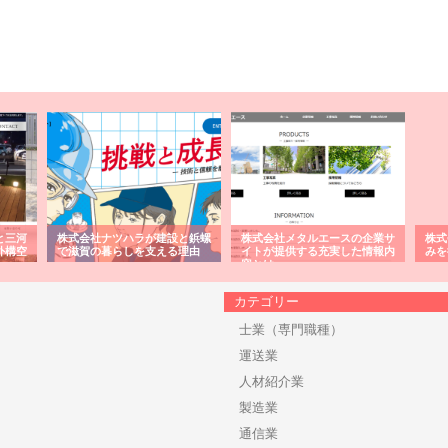
と三河
株式会社ナツハラが建設と鋲螺
株式会社メタルエースの企業サ
株式
外構空
で滋賀の暮らしを支える理由
イトが提供する充実した情報内
みを
容とは
カテゴリー
士業（専門職種）
運送業
人材紹介業
製造業
通信業