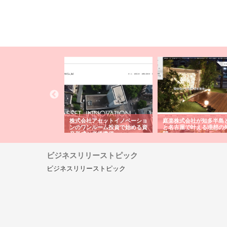
ＯＮＯｃｏｍｐａｎｙ
株式会社アセットイノベーショ
庭楽株式会社が知多半島
ら広域配送を実現でき
ンのワンルーム投資で始める資
と名古屋で叶える理想の
産形成と老後準備
間
ビジネスリリーストピック
ビジネスリリーストピック