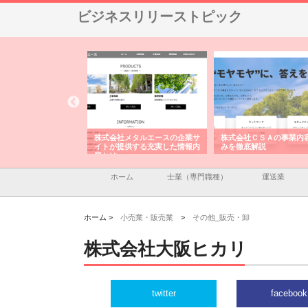
ビジネスリリーストピック
ナツハラが建設と鋲螺
株式会社メタルエースの企業サ
株式会社ＣＳＡの事業内
暮らしを支える理由
イトが提供する充実した情報内
みを徹底解説
容とは
ホーム
士業（専門職種）
運送業
ホーム >
小売業・販売業
>
その他_販売・卸
株式会社大阪ヒカリ
twitter
facebook