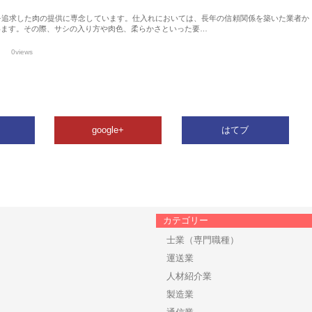
を追求した肉の提供に専念しています。仕入れにおいては、長年の信頼関係を築いた業者か
います。その際、サシの入り方や肉色、柔らかさといった要…
0views
google+
はてブ
カテゴリー
士業（専門職種）
運送業
人材紹介業
製造業