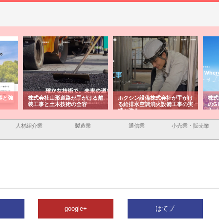
容と強
株式会社山形道路が手がける舗
ホクシン設備株式会社が手がけ
株式
装工事と土木技術の全容
る給排水空調消火設備工事の実
のG
績と強み
入メ
人材紹介業
製造業
通信業
小売業・販売業
google+
はてブ