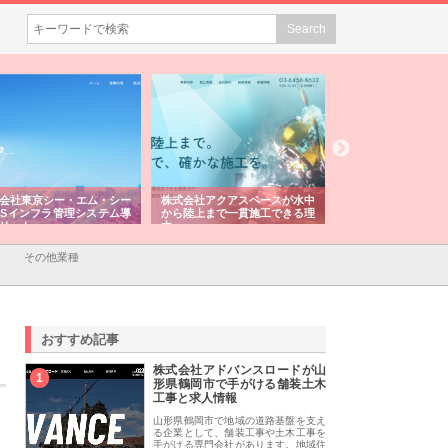
会社東京シー・エム・シー
株式会社アクアスペースが水中
株式会社地盤調査事
ISインフラ管理システム導
から陸上まで一貫施工できる理
れ続ける理由と建設
リット
由
強み
その他業種
おすすめ記事
株式会社アドバンスロードが山
1
形県鶴岡市で手がける舗装土木
工事と求人情報
山形県鶴岡市で地域の道路基盤を支え
る企業として、舗装工事や土木工事を
手がける専門会社があります。地域住