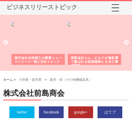
ビジネスリリーストピック
選ば
株式会社名神精工の最新ニュー
有限会社エム・ビルドが南多摩
有
ルの
スリリース一覧と注目トピック
で選ばれる道路舗装と土木工事
ネ
の実力
ホーム >
小売業・販売業
>
販売・卸（その他機械器具）
株式会社前島商会
twitter
facebook
google+
はてブ