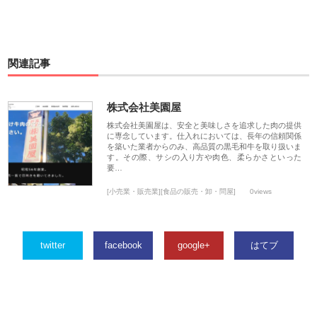
関連記事
株式会社美園屋
株式会社美園屋は、安全と美味しさを追求した肉の提供
に専念しています。仕入れにおいては、長年の信頼関係
を築いた業者からのみ、高品質の黒毛和牛を取り扱いま
す。その際、サシの入り方や肉色、柔らかさといった
要…
[小売業・販売業][食品の販売・卸・問屋]
0views
twitter
facebook
google+
はてブ