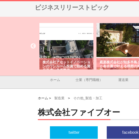
ビジネスリリーストピック
ＯＮＯｃｏｍｐａｎｙ
株式会社アセットイノベーショ
庭楽株式会社が知多半島
ら広域配送を実現でき
ンのワンルーム投資で始める資
と名古屋で叶える理想の
産形成と老後準備
間
ホーム
士業（専門職種）
運送業
ホーム >
製造業
>
その他_製造・加工
株式会社ファイブオー
twitter
facebook