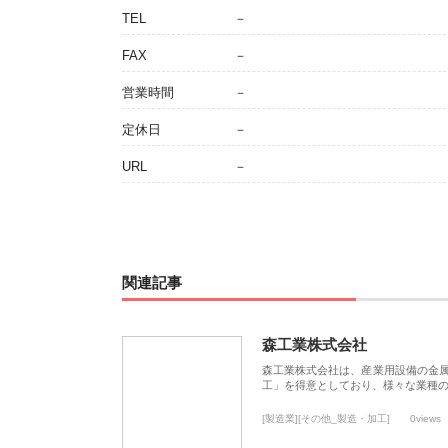
TEL
－
FAX
－
営業時間
－
定休日
－
URL
－
関連記事
森工業株式会社
森工業株式会社は、産業用設備の金
工」を得意としており、様々な業種
[製造業][その他_製造・加工]
0views