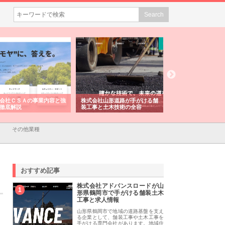
会社ＣＳＡの事業内容と強
株式会社山形道路が手がける舗
ホクシン設備株式会
徹底解説
装工事と土木技術の全容
る給排水空調消火設
績と強み
その他業種
おすすめ記事
株式会社アドバンスロードが山
1
形県鶴岡市で手がける舗装土木
工事と求人情報
山形県鶴岡市で地域の道路基盤を支え
る企業として、舗装工事や土木工事を
手がける専門会社があります。地域住