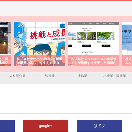
と三河
株式会社ナツハラが建設と鋲螺
株式会社メタルエースの企業サ
株式
外構空
で滋賀の暮らしを支える理由
イトが提供する充実した情報内
みを
容とは
人材紹介業
製造業
通信業
小売業・販売業
google+
はてブ