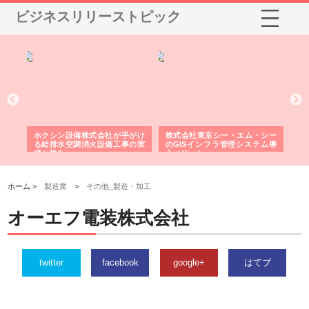
ビジネスリリーストピック
る舗
ホクシン設備株式会社が手がけ
株式会社東京シー・エム・シー
株
る給排水空調消火設備工事の実
のGISインフラ管理システム導
か
績と強み
入メリット
由
ホーム >
製造業
>
その他_製造・加工
オーエフ電装株式会社
twitter
facebook
google+
はてブ