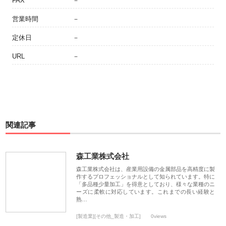
FAX
－
営業時間
－
定休日
－
URL
－
関連記事
森工業株式会社
森工業株式会社は、産業用設備の金属部品を高精度に製
作するプロフェッショナルとして知られています。特に
「多品種少量加工」を得意としており、様々な業種のニ
ーズに柔軟に対応しています。これまでの長い経験と
熟…
[製造業][その他_製造・加工]
0views