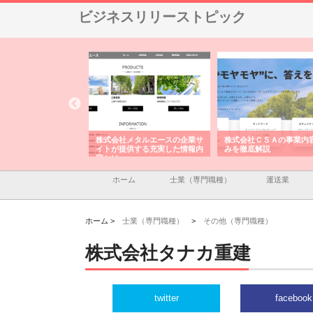
ビジネスリリーストピック
ナツハラが建設と鋲螺
株式会社メタルエースの企業サ
株式会社ＣＳＡの事業内
暮らしを支える理由
イトが提供する充実した情報内
みを徹底解説
容とは
ホーム
士業（専門職種）
運送業
ホーム >
士業（専門職種）
>
その他（専門職種）
株式会社タナカ重建
twitter
facebook