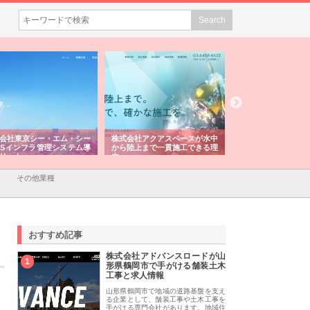
会社東京シー・エム・シー
株式会社アクアスペースが水中
株式会社地盤調査事
ISインフラ管理システム導
から陸上まで一貫施工できる理
れ続ける理由と建設
リット
由
強み
その他業種
おすすめ記事
株式会社アドバンスロードが山
1
形県鶴岡市で手がける舗装土木
工事と求人情報
山形県鶴岡市で地域の道路基盤を支え
る企業として、舗装工事や土木工事を
手がける専門会社があります。地域住