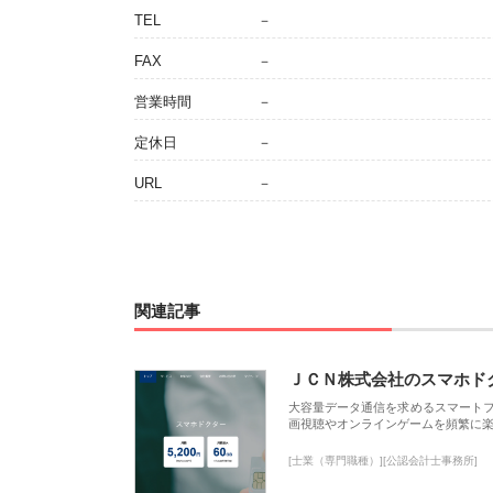
TEL
－
FAX
－
営業時間
－
定休日
－
URL
－
関連記事
ＪＣＮ株式会社のスマホド
大容量データ通信を求めるスマート
画視聴やオンラインゲームを頻繁に楽
[士業（専門職種）][公認会計士事務所]