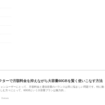
クターで月額料金を抑えながら大容量60GBを賢く使いこなす方法
フォンユーザーにとって、月額料金と通信容量のバランスは常に悩ましい問題です。特に動
しむ方々にとって、60GBという大容量プランは魅力的…
0views