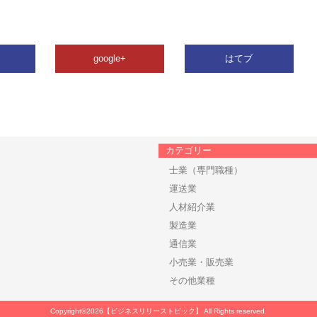
google+
はてブ
カテゴリー
士業（専門職種）
運送業
人材紹介業
製造業
通信業
小売業・販売業
その他業種
Copyright©2026【ビジネスリリーストピック】 All Rights reserved.