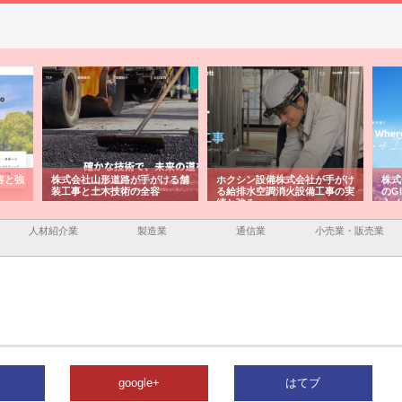
容と強
株式会社山形道路が手がける舗
ホクシン設備株式会社が手がけ
株式
装工事と土木技術の全容
る給排水空調消火設備工事の実
のG
績と強み
入メ
人材紹介業
製造業
通信業
小売業・販売業
google+
はてブ