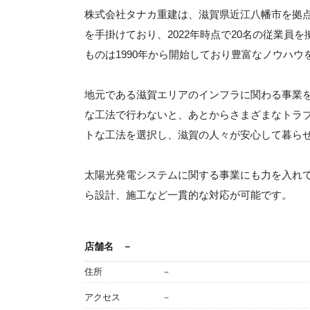
株式会社タナカ重建は、滋賀県近江八幡市を拠
を手掛けており、2022年時点で20名の従業員
ものは1990年から開始しており豊富なノウハウ
地元である滋賀エリアのインフラに関わる事業
な工法で行わないと、あとからさまざまなトラ
トな工法を選択し、滋賀の人々が安心して暮ら
太陽光発電システムに関する事業にも力を入れ
ら設計、施工など一貫的な対応が可能です。
店舗名
－
住所
－
アクセス
－