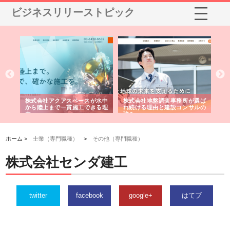
ビジネスリリーストピック
シー
株式会社アクアスペースが水中
株式会社地盤調査事務所が選ば
株
ム導
から陸上まで一貫施工できる理
れ続ける理由と建設コンサルの
ス
由
強み
ホーム >
士業（専門職種）
>
その他（専門職種）
株式会社センダ建工
twitter
facebook
google+
はてブ