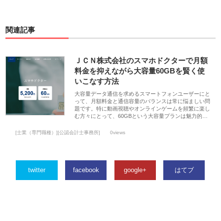
関連記事
ＪＣＮ株式会社のスマホドクターで月額
料金を抑えながら大容量60GBを賢く使
いこなす方法
大容量データ通信を求めるスマートフォンユーザーにと
って、月額料金と通信容量のバランスは常に悩ましい問
題です。特に動画視聴やオンラインゲームを頻繁に楽し
む方々にとって、60GBという大容量プランは魅力的…
[士業（専門職種）][公認会計士事務所]
0views
twitter
facebook
google+
はてブ