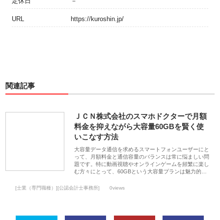
定休日
－
URL
https://kuroshin.jp/
関連記事
ＪＣＮ株式会社のスマホドクターで月額
料金を抑えながら大容量60GBを賢く使
いこなす方法
大容量データ通信を求めるスマートフォンユーザーにと
って、月額料金と通信容量のバランスは常に悩ましい問
題です。特に動画視聴やオンラインゲームを頻繁に楽し
む方々にとって、60GBという大容量プランは魅力的…
[士業（専門職種）][公認会計士事務所]
0views