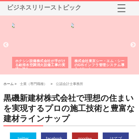
ビジネスリリーストピック
る舗
ホクシン設備株式会社が手がけ
株式会社東京シー・エム・シー
株
る給排水空調消火設備工事の実
のGISインフラ管理システム導
か
績と強み
入メリット
由
ホーム >
士業（専門職種）
>
公認会計士事務所
黒磯新建材株式会社で理想の住まい
を実現するプロの施工技術と豊富な
建材ラインナップ
twitter
facebook
google+
はてブ