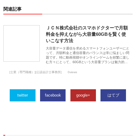
関連記事
ＪＣＮ株式会社のスマホドクターで月額
料金を抑えながら大容量60GBを賢く使
いこなす方法
大容量データ通信を求めるスマートフォンユーザーにと
って、月額料金と通信容量のバランスは常に悩ましい問
題です。特に動画視聴やオンラインゲームを頻繁に楽し
む方々にとって、60GBという大容量プランは魅力的…
[士業（専門職種）][公認会計士事務所]
0views
twitter
facebook
google+
はてブ