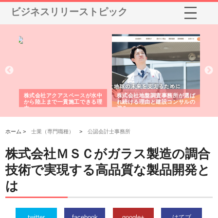
ビジネスリリーストピック
シー
株式会社アクアスペースが水中
株式会社地盤調査事務所が選ば
株
ム導
から陸上まで一貫施工できる理
れ続ける理由と建設コンサルの
ス
由
強み
ホーム >
士業（専門職種）
>
公認会計士事務所
株式会社ＭＳＣがガラス製造の調合
技術で実現する高品質な製品開発と
は
twitter
facebook
google+
はてブ