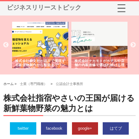
ビジネスリリーストピック
ノー
株式会社耕文社が品川で実現す
株式会社ナカモトがホテルや店
株
の専
る販促物製作から配送までワン
舗の内装改修で選ばれ続ける理
れ
ストップ対応
由
強
ホーム >
士業（専門職種）
>
公認会計士事務所
株式会社指宿やさいの王国が届ける
新鮮葉物野菜の魅力とは
twitter
facebook
google+
はてブ