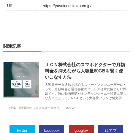
URL
https://yasainooukoku.co.jp/
関連記事
ＪＣＮ株式会社のスマホドクターで月額
料金を抑えながら大容量60GBを賢く使
いこなす方法
大容量データ通信を求めるスマートフォンユーザーにと
って、月額料金と通信容量のバランスは常に悩ましい問
題です。特に動画視聴やオンラインゲームを頻繁に楽し
む方々にとって、60GBという大容量プランは魅力的…
[士業（専門職種）][公認会計士事務所]
0views
twitter
facebook
google+
はてブ