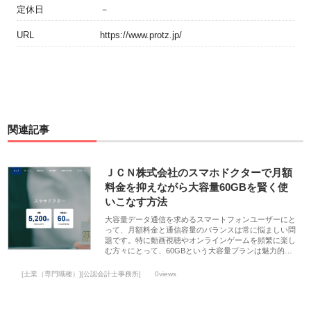
定休日
－
URL
https://www.protz.jp/
関連記事
ＪＣＮ株式会社のスマホドクターで月額
料金を抑えながら大容量60GBを賢く使
いこなす方法
大容量データ通信を求めるスマートフォンユーザーにと
って、月額料金と通信容量のバランスは常に悩ましい問
題です。特に動画視聴やオンラインゲームを頻繁に楽し
む方々にとって、60GBという大容量プランは魅力的…
[士業（専門職種）][公認会計士事務所]
0views