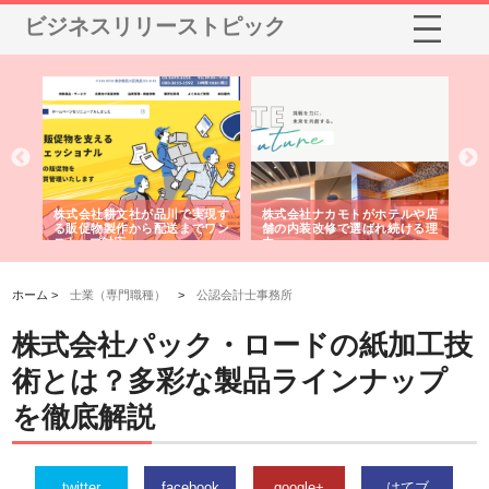
ビジネスリリーストピック
ノー
株式会社耕文社が品川で実現す
株式会社ナカモトがホテルや店
株
の専
る販促物製作から配送までワン
舗の内装改修で選ばれ続ける理
れ
ストップ対応
由
強
ホーム >
士業（専門職種）
>
公認会計士事務所
株式会社パック・ロードの紙加工技
術とは？多彩な製品ラインナップ
を徹底解説
twitter
facebook
google+
はてブ