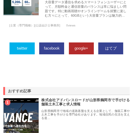
大容量データ通信を求めるスマートフォンユーザーにと
って、月額料金と通信容量のバランスは常に悩ましい問
題です。特に動画視聴やオンラインゲームを頻繁に楽し
む方々にとって、60GBという大容量プランは魅力的…
[士業（専門職種）][公認会計士事務所]
0views
twitter
facebook
google+
はてブ
おすすめ記事
株式会社アドバンスロードが山形県鶴岡市で手がける
1
舗装土木工事と求人情報
山形県鶴岡市で地域の道路基盤を支える企業として、舗装工事や
土木工事を手がける専門会社があります。地域住民の生活を支え
る道…