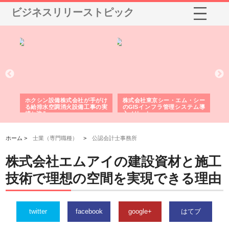
ビジネスリリーストピック
る舗
ホクシン設備株式会社が手がけ
株式会社東京シー・エム・シー
株
る給排水空調消火設備工事の実
のGISインフラ管理システム導
か
績と強み
入メリット
由
ホーム >
士業（専門職種）
>
公認会計士事務所
株式会社エムアイの建設資材と施工
技術で理想の空間を実現できる理由
twitter
facebook
google+
はてブ