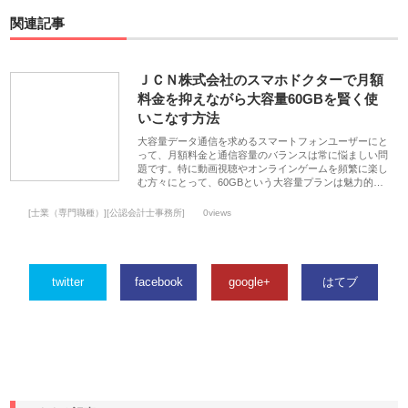
関連記事
ＪＣＮ株式会社のスマホドクターで月額
料金を抑えながら大容量60GBを賢く使
いこなす方法
大容量データ通信を求めるスマートフォンユーザーにと
って、月額料金と通信容量のバランスは常に悩ましい問
題です。特に動画視聴やオンラインゲームを頻繁に楽し
む方々にとって、60GBという大容量プランは魅力的…
[士業（専門職種）][公認会計士事務所]
0views
twitter
facebook
google+
はてブ