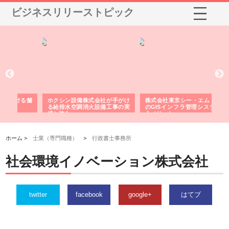
ビジネスリリーストピック
る舗
ホクシン設備株式会社が手がけ
株式会社東京シー・エム・シー
株
る給排水空調消火設備工事の実
のGISインフラ管理システム導
か
績と強み
入メリット
由
ホーム >
士業（専門職種）
>
行政書士事務所
社会環境イノベーション株式会社
twitter
facebook
google+
はてブ