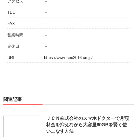
アクセス
－
TEL
－
FAX
－
営業時間
－
定休日
－
URL
https://www.isec2016.co.jp/
関連記事
ＪＣＮ株式会社のスマホドクターで月額
料金を抑えながら大容量60GBを賢く使
いこなす方法