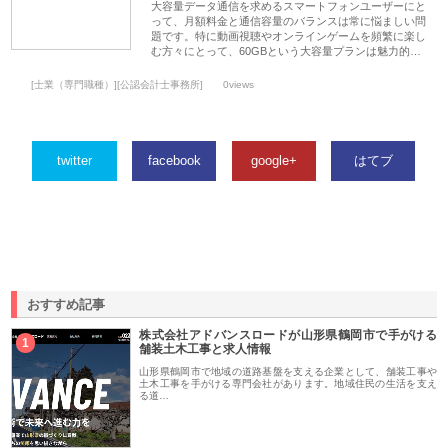
大容量データ通信を求めるスマートフォンユーザーにと
って、月額料金と通信容量のバランスは常に悩ましい問
題です。特に動画視聴やオンラインゲームを頻繁に楽し
む方々にとって、60GBという大容量プランは魅力的…
[士業（専門職種）][公認会計士事務所]
0views
twitter
facebook
google+
はてブ
おすすめ記事
株式会社アドバンスロードが山形県鶴岡市で手がける
1
舗装土木工事と求人情報
山形県鶴岡市で地域の道路基盤を支える企業として、舗装工事や
土木工事を手がける専門会社があります。地域住民の生活を支え
る道…