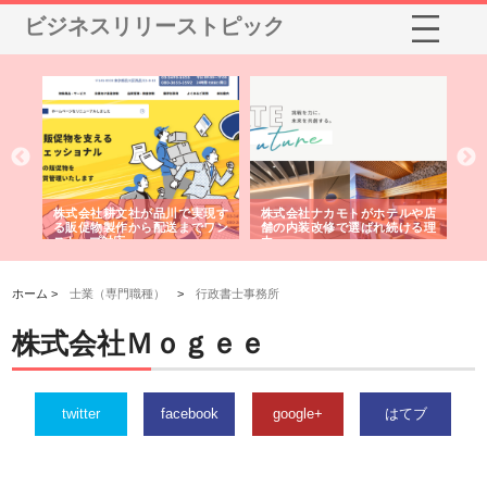
ビジネスリリーストピック
ノー
株式会社耕文社が品川で実現す
株式会社ナカモトがホテルや店
株
の専
る販促物製作から配送までワン
舗の内装改修で選ばれ続ける理
れ
ストップ対応
由
強
ホーム >
士業（専門職種）
>
行政書士事務所
株式会社Ｍｏｇｅｅ
twitter
facebook
google+
はてブ