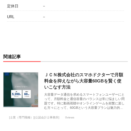
定休日
－
URL
－
関連記事
ＪＣＮ株式会社のスマホドクターで月額
料金を抑えながら大容量60GBを賢く使
いこなす方法
大容量データ通信を求めるスマートフォンユーザーにと
って、月額料金と通信容量のバランスは常に悩ましい問
題です。特に動画視聴やオンラインゲームを頻繁に楽し
む方々にとって、60GBという大容量プランは魅力的…
[士業（専門職種）][公認会計士事務所]
0views