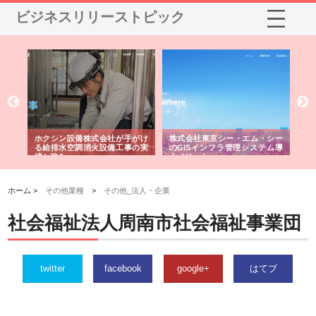
ビジネスリリーストピック
る舗
ホクシン設備株式会社が手がけ
株式会社東京シー・エム・シー
株
る給排水空調消火設備工事の実
のGISインフラ管理システム導
か
績と強み
入メリット
由
ホーム >
その他業種
>
その他_法人・企業
社会福祉法人周南市社会福祉事業団
twitter
facebook
google+
はてブ