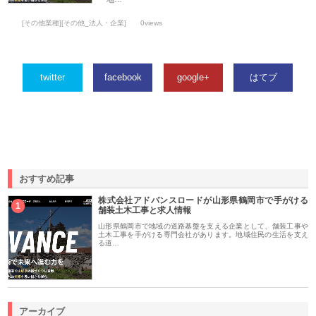
[その他業種][その他_法人・企業]
0views
twitter
facebook
google+
はてブ
おすすめ記事
株式会社アドバンスロードが山形県鶴岡市で手がける
1
舗装土木工事と求人情報
山形県鶴岡市で地域の道路基盤を支える企業として、舗装工事や
土木工事を手がける専門会社があります。地域住民の生活を支え
る道…
アーカイブ