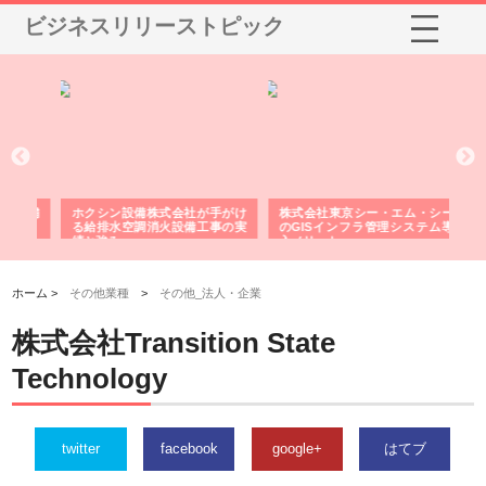
ビジネスリリーストピック
る舗
ホクシン設備株式会社が手がけ
株式会社東京シー・エム・シー
株
る給排水空調消火設備工事の実
のGISインフラ管理システム導
か
績と強み
入メリット
由
ホーム >
その他業種
>
その他_法人・企業
株式会社Transition State
Technology
twitter
facebook
google+
はてブ