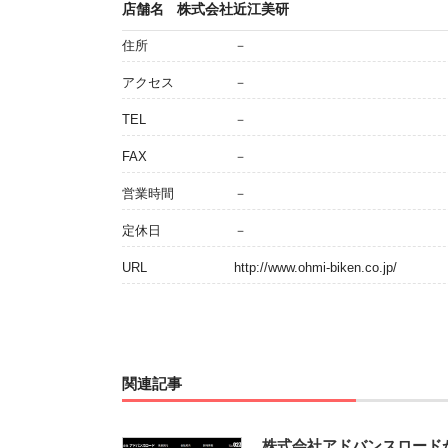
店舗名
株式会社近江美研
住所
－
アクセス
－
TEL
－
FAX
－
営業時間
－
定休日
－
URL
http://www.ohmi-biken.co.jp/
関連記事
株式会社アドバンスロード