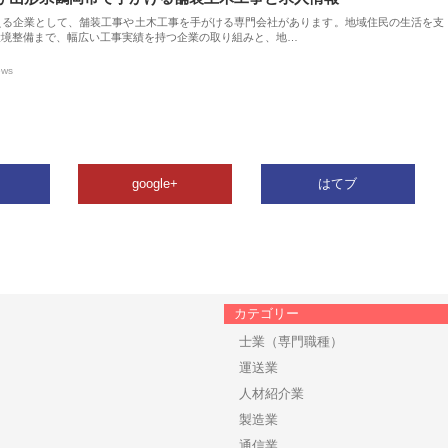
える企業として、舗装工事や土木工事を手がける専門会社があります。地域住民の生活を支
環境整備まで、幅広い工事実績を持つ企業の取り組みと、地…
ews
google+
はてブ
カテゴリー
士業（専門職種）
運送業
人材紹介業
製造業
通信業