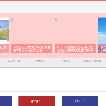
容と強
株式会社山形道路が手がける舗
ホクシン設備株式会社が手がけ
株式
装工事と土木技術の全容
る給排水空調消火設備工事の実
のG
績と強み
入メ
人材紹介業
製造業
通信業
小売業・販売業
google+
はてブ