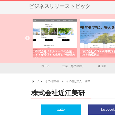
ビジネスリリーストピック
ナツハラが建設と鋲螺
株式会社メタルエースの企業サ
株式会社ＣＳＡの事業内
暮らしを支える理由
イトが提供する充実した情報内
みを徹底解説
容とは
ホーム
士業（専門職種）
運送業
ホーム >
その他業種
>
その他_法人・企業
株式会社近江美研
twitter
facebook