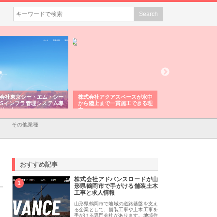
会社東京シー・エム・シー
株式会社アクアスペースが水中
株式会社地盤調査事
ISインフラ管理システム導
から陸上まで一貫施工できる理
れ続ける理由と建設
リット
由
強み
その他業種
おすすめ記事
株式会社アドバンスロードが山
1
形県鶴岡市で手がける舗装土木
工事と求人情報
山形県鶴岡市で地域の道路基盤を支え
る企業として、舗装工事や土木工事を
手がける専門会社があります。地域住