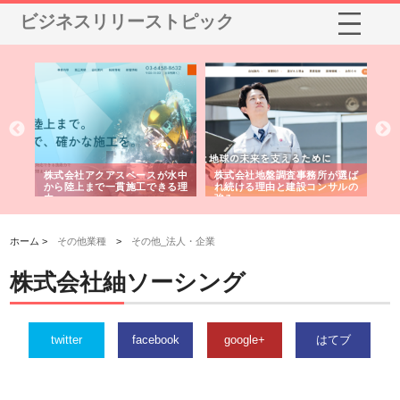
ビジネスリリーストピック
シー
株式会社アクアスペースが水中
株式会社地盤調査事務所が選ば
株
ム導
から陸上まで一貫施工できる理
れ続ける理由と建設コンサルの
ス
由
強み
ホーム >
その他業種
>
その他_法人・企業
株式会社紬ソーシング
twitter
facebook
google+
はてブ