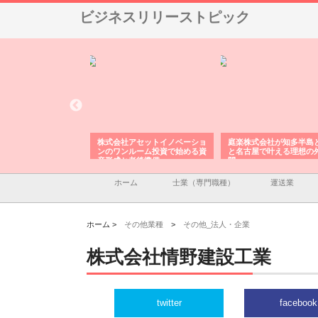
ビジネスリリーストピック
ＯＮＯｃｏｍｐａｎｙ
株式会社アセットイノベーショ
庭楽株式会社が知多半島
ら広域配送を実現でき
ンのワンルーム投資で始める資
と名古屋で叶える理想の
産形成と老後準備
間
ホーム
士業（専門職種）
運送業
ホーム >
その他業種
>
その他_法人・企業
株式会社情野建設工業
twitter
facebook