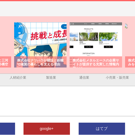
と三河
株式会社ナツハラが建設と鋲螺
株式会社メタルエースの企業サ
株式
外構空
で滋賀の暮らしを支える理由
イトが提供する充実した情報内
みを
容とは
人材紹介業
製造業
通信業
小売業・販売業
google+
はてブ