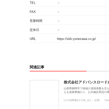
TEL
－
FAX
－
営業時間
－
定休日
－
URL
https://skk-yonezawa.co.jp/
関連記事
株式会社アドバンスロード
山形県鶴岡市で地域の道路基盤を支
える道路整備から、公共施設周辺の
[その他業種][その他_法人・企業]
0vi