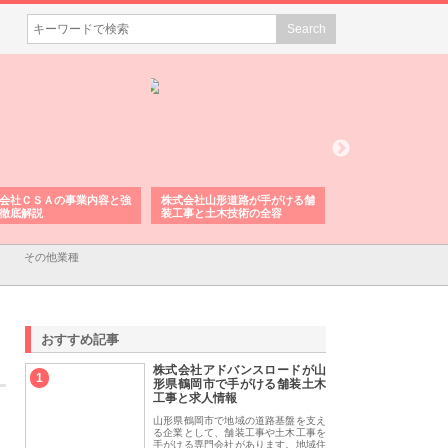
会社ＣＳＡの事業内容と強
株式会社山形道路が手がける舗
ホクシン設備株式会
徹底解説
装工事と土木技術の全容
る給排水空調消火設
績と強み
その他業種
おすすめ記事
株式会社アドバンスロードが山
1
形県鶴岡市で手がける舗装土木
工事と求人情報
山形県鶴岡市で地域の道路基盤を支え
る企業として、舗装工事や土木工事を
手がける専門会社があります。地域住