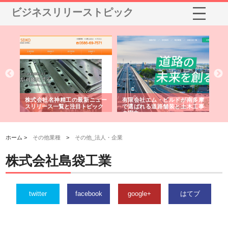
ビジネスリリーストピック
選ば
株式会社名神精工の最新ニュー
有限会社エム・ビルドが南多摩
有
ルの
スリリース一覧と注目トピック
で選ばれる道路舗装と土木工事
ネ
の実力
ホーム >
その他業種
>
その他_法人・企業
株式会社島袋工業
twitter
facebook
google+
はてブ