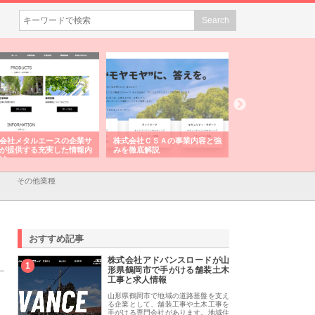
会社メタルエースの企業サ
株式会社ＣＳＡの事業内容と強
株式会社山形道路が
が提供する充実した情報内
みを徹底解説
装工事と土木技術の
は
その他業種
おすすめ記事
株式会社アドバンスロードが山
1
形県鶴岡市で手がける舗装土木
工事と求人情報
山形県鶴岡市で地域の道路基盤を支え
る企業として、舗装工事や土木工事を
手がける専門会社があります。地域住