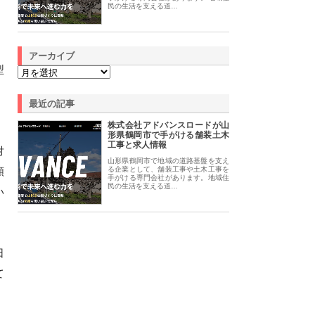
民の生活を支える道…
アーカイブ
型
最近の記事
株式会社アドバンスロードが山
形県鶴岡市で手がける舗装土木
工事と求人情報
対
山形県鶴岡市で地域の道路基盤を支え
頼
る企業として、舗装工事や土木工事を
手がける専門会社があります。地域住
民の生活を支える道…
い
日
て
。