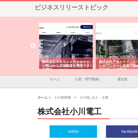
ビジネスリリーストピック
翔栄が草津市で担う建
株式会社ＯＮＯｃｏｍｐａｎｙ
株式会社アセットイノベ
事の現場力と信頼性
が岡山から広域配送を実現でき
ンのワンルーム投資で始
る理由
産形成と老後準備
ホーム
士業（専門職種）
運送業
ホーム >
その他業種
>
その他_法人・企業
株式会社小川電工
twitter
facebook