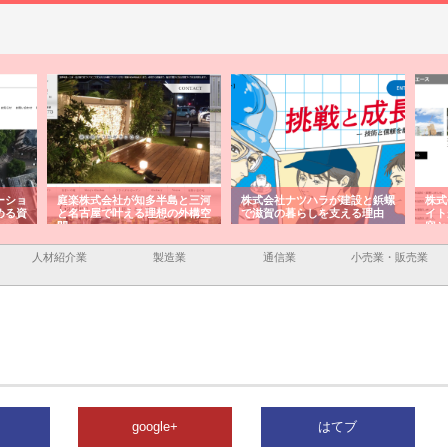
ーショ
庭楽株式会社が知多半島と三河
株式会社ナツハラが建設と鋲螺
株式
める資
と名古屋で叶える理想の外構空
で滋賀の暮らしを支える理由
イト
間
容と
人材紹介業
製造業
通信業
小売業・販売業
google+
はてブ