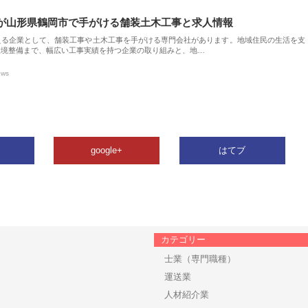
が山形県鶴岡市で手がける舗装土木工事と求人情報
える企業として、舗装工事や土木工事を手がける専門会社があります。地域住民の生活を支
環境整備まで、幅広い工事実績を持つ企業の取り組みと、地…
ews
google+
はてブ
カテゴリー
士業（専門職種）
運送業
人材紹介業