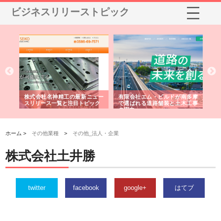
ビジネスリリーストピック
選ば
株式会社名神精工の最新ニュー
有限会社エム・ビルドが南多摩
有
ルの
スリリース一覧と注目トピック
で選ばれる道路舗装と土木工事
ネ
の実力
ホーム >
その他業種
>
その他_法人・企業
株式会社土井勝
twitter
facebook
google+
はてブ