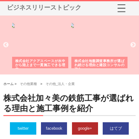
ビジネスリリーストピック
シー
株式会社アクアスペースが水中
株式会社地盤調査事務所が選ば
株
ム導
から陸上まで一貫施工できる理
れ続ける理由と建設コンサルの
ス
由
強み
ホーム >
その他業種
>
その他_法人・企業
株式会社加々美の鉄筋工事が選ばれ
る理由と施工事例を紹介
twitter
facebook
google+
はてブ