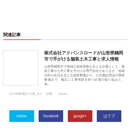
関連記事
株式会社アドバンスロードが山形県鶴岡
市で手がける舗装土木工事と求人情報
山形県鶴岡市で地域の道路基盤を支える企業として、舗
装工事や土木工事を手がける専門会社があります。地域
住民の生活を支える道路整備から、公共施設周辺の環境
整備まで、幅広い工事実績を持つ企業の取り組みと、
地…
[その他業種][その他_法人・企業]
0views
twitter
facebook
google+
はてブ