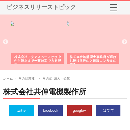
ビジネスリリーストピック
シー
株式会社アクアスペースが水中
株式会社地盤調査事務所が選ば
株
ム導
から陸上まで一貫施工できる理
れ続ける理由と建設コンサルの
ス
由
強み
ホーム >
その他業種
>
その他_法人・企業
株式会社共伸電機製作所
twitter
facebook
google+
はてブ