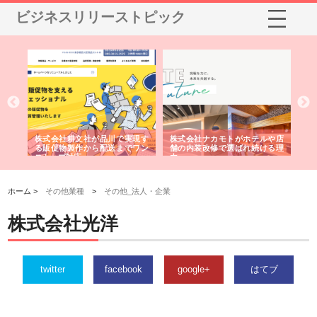
ビジネスリリーストピック
ノー
株式会社耕文社が品川で実現す
株式会社ナカモトがホテルや店
株
の専
る販促物製作から配送までワン
舗の内装改修で選ばれ続ける理
れ
ストップ対応
由
強
ホーム >
その他業種
>
その他_法人・企業
株式会社光洋
twitter
facebook
google+
はてブ