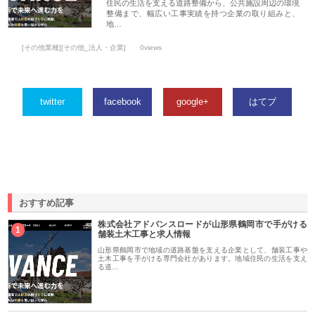
住民の生活を支える道路整備から、公共施設周辺の環境
整備まで、幅広い工事実績を持つ企業の取り組みと、
地…
[その他業種][その他_法人・企業]
0views
twitter
facebook
google+
はてブ
おすすめ記事
株式会社アドバンスロードが山形県鶴岡市で手がける
1
舗装土木工事と求人情報
山形県鶴岡市で地域の道路基盤を支える企業として、舗装工事や
土木工事を手がける専門会社があります。地域住民の生活を支え
る道…