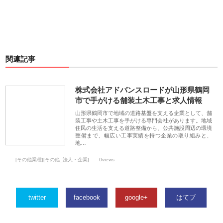
関連記事
株式会社アドバンスロードが山形県鶴岡
市で手がける舗装土木工事と求人情報
山形県鶴岡市で地域の道路基盤を支える企業として、舗
装工事や土木工事を手がける専門会社があります。地域
住民の生活を支える道路整備から、公共施設周辺の環境
整備まで、幅広い工事実績を持つ企業の取り組みと、
地…
[その他業種][その他_法人・企業]
0views
twitter
facebook
google+
はてブ