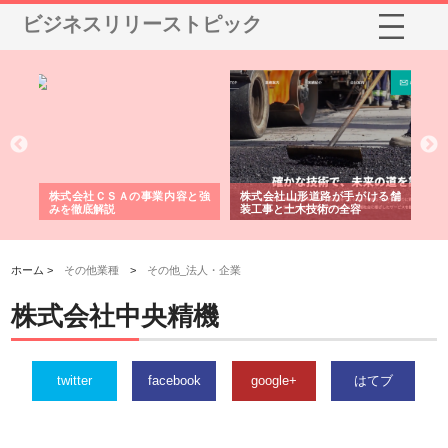
ビジネスリリーストピック
業サ
株式会社ＣＳＡの事業内容と強
株式会社山形道路が手がける舗
ホ
報内
みを徹底解説
装工事と土木技術の全容
る
績
ホーム >
その他業種
>
その他_法人・企業
株式会社中央精機
twitter
facebook
google+
はてブ