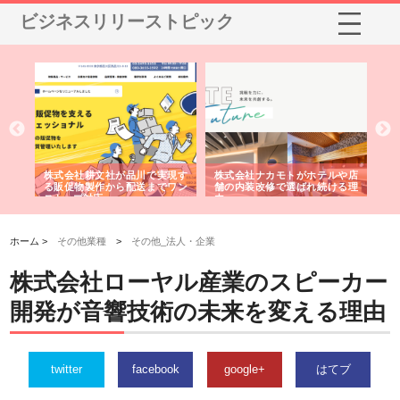
ビジネスリリーストピック
ノー
株式会社耕文社が品川で実現す
株式会社ナカモトがホテルや店
株
の専
る販促物製作から配送までワン
舗の内装改修で選ばれ続ける理
れ
ストップ対応
由
強
ホーム >
その他業種
>
その他_法人・企業
株式会社ローヤル産業のスピーカー
開発が音響技術の未来を変える理由
twitter
facebook
google+
はてブ