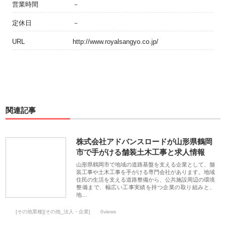
営業時間
－
定休日
－
URL
http://www.royalsangyo.co.jp/
関連記事
株式会社アドバンスロードが山形県鶴岡
市で手がける舗装土木工事と求人情報
山形県鶴岡市で地域の道路基盤を支える企業として、舗
装工事や土木工事を手がける専門会社があります。地域
住民の生活を支える道路整備から、公共施設周辺の環境
整備まで、幅広い工事実績を持つ企業の取り組みと、
地…
[その他業種][その他_法人・企業]
0views