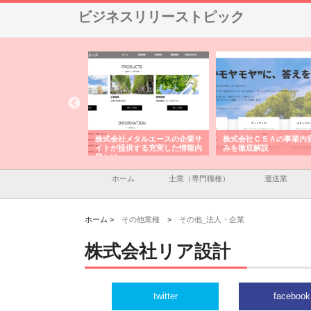
ビジネスリリーストピック
ナツハラが建設と鋲螺
株式会社メタルエースの企業サ
株式会社ＣＳＡの事業内
暮らしを支える理由
イトが提供する充実した情報内
みを徹底解説
容とは
ホーム
士業（専門職種）
運送業
ホーム >
その他業種
>
その他_法人・企業
株式会社リア設計
twitter
facebook