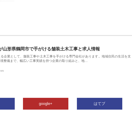
が山形県鶴岡市で手がける舗装土木工事と求人情報
える企業として、舗装工事や土木工事を手がける専門会社があります。地域住民の生活を支
環境整備まで、幅広い工事実績を持つ企業の取り組みと、地…
ews
google+
はてブ