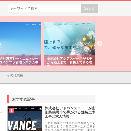
会社東京シー・エム・シー
株式会社アクアスペースが水中
株式会社地盤調査事
ISインフラ管理システム導
から陸上まで一貫施工できる理
れ続ける理由と建設
リット
由
強み
その他業種
おすすめ記事
株式会社アドバンスロードが山
1
形県鶴岡市で手がける舗装土木
工事と求人情報
山形県鶴岡市で地域の道路基盤を支え
る企業として、舗装工事や土木工事を
手がける専門会社があります。地域住