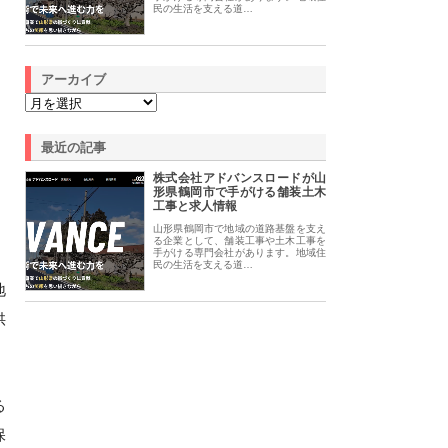
民の生活を支える道…
アーカイブ
最近の記事
株式会社アドバンスロードが山
形県鶴岡市で手がける舗装土木
工事と求人情報
山形県鶴岡市で地域の道路基盤を支え
る企業として、舗装工事や土木工事を
手がける専門会社があります。地域住
民の生活を支える道…
地
供
る
保