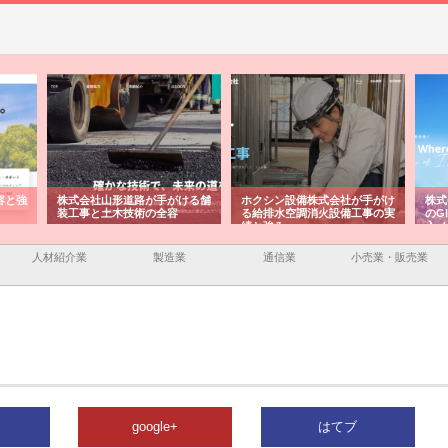
容と強
株式会社山形道路が手がける舗
ホクシン設備株式会社が手がけ
株式
装工事と土木技術の全容
る給排水空調消火設備工事の実
のG
績と強み
入メ
人材紹介業
製造業
通信業
小売業・販売業
google+
はてブ