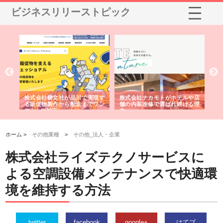
ビジネスリリーストピック
ノー
株式会社耕文社が品川で実現す
株式会社ナカモトがホテルや店
株
の専
る販促物製作から配送までワン
舗の内装改修で選ばれ続ける理
れ
ストップ対応
由
強
ホーム >
その他業種
>
その他_法人・企業
株式会社ライズテクノサービスに
よる空調設備メンテナンスで快適環
境を維持する方法
twitter
facebook
google+
はてブ