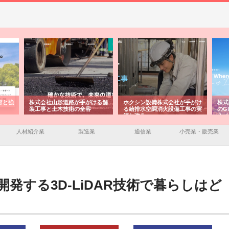
ける舗
ホクシン設備株式会社が手がけ
株式会社東京シー・エム・シー
株式
る給排水空調消火設備工事の実
のGISインフラ管理システム導
から
績と強み
入メリット
由
人材紹介業
製造業
通信業
小売業・販売業
発する3D-LiDAR技術で暮らしはど