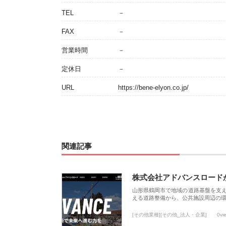
TEL
－
FAX
－
営業時間
－
定休日
－
URL
https://bene-elyon.co.jp/
関連記事
株式会社アドバンスロード
山形県鶴岡市で地域の道路基盤を支
える道路整備から、公共施設周辺の
[その他業種][その他_法人・企業]
0vi