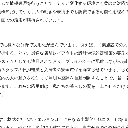
イムで情報処理を行うことで、刻々と変化する環境にも柔軟に対応
物検知だけでなく、人の動きや表情までも認識できる可能性を秘め
方面での活用が期待されています。
、すでに様々な分野で実用化が進んでいます。例えば、商業施設での人
把握することで、最適な店舗レイアウトの設計や混雑緩和策の実施
システムとしても注目されており、プライバシーに配慮しながらも
護スタッフの負担軽減と入居者の安全確保を両立させています。さ
宅内の人の動きを検知して照明や空調を自動制御することで、省エ
います。これらの応用例は、私たちの暮らしの質を向上させるだけ
す。
りです。株式会社ベネ・エルヨンは、さらなる小型化と低コスト化を進
ています。例えば、災害時の被災者探索や、農業分野での作物の生