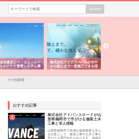
会社アクアスペースが水中
株式会社地盤調査事務所が選ば
株式会社名神精工の
陸上まで一貫施工できる理
れ続ける理由と建設コンサルの
スリリース一覧と注
強み
その他業種
おすすめ記事
株式会社アドバンスロードが山
1
形県鶴岡市で手がける舗装土木
工事と求人情報
山形県鶴岡市で地域の道路基盤を支え
る企業として、舗装工事や土木工事を
手がける専門会社があります。地域住