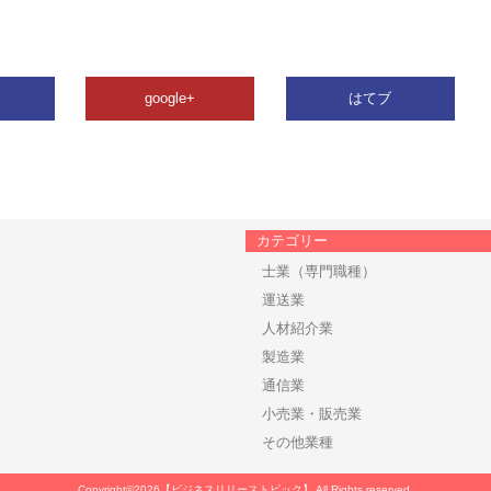
google+
はてブ
カテゴリー
士業（専門職種）
運送業
人材紹介業
製造業
通信業
小売業・販売業
その他業種
Copyright©2026【ビジネスリリーストピック】 All Rights reserved.