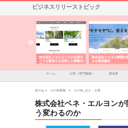
ビジネスリリーストピック
メタルエースの企業サ
株式会社ＣＳＡの事業内容と強
株式会社山形道路が手が
供する充実した情報内
みを徹底解説
装工事と土木技術の全容
ホーム
士業（専門職種）
運送業
ホーム >
その他業種
>
その他_法人・企業
株式会社ベネ・エルヨンが開
う変わるのか