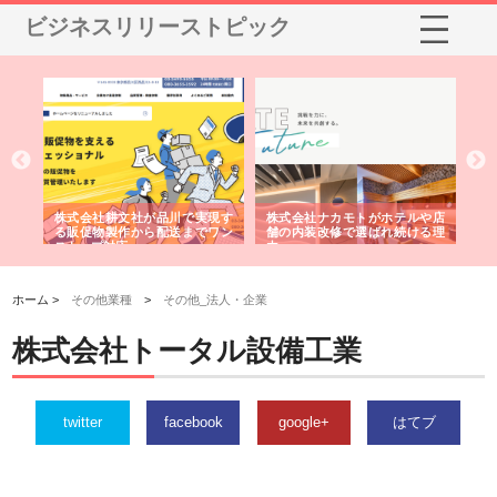
ビジネスリリーストピック
ノー
株式会社耕文社が品川で実現す
株式会社ナカモトがホテルや店
株
の専
る販促物製作から配送までワン
舗の内装改修で選ばれ続ける理
れ
ストップ対応
由
強
ホーム >
その他業種
>
その他_法人・企業
株式会社トータル設備工業
twitter
facebook
google+
はてブ