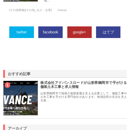
地…
[その他業種][その他_法人・企業]
0views
twitter
facebook
google+
はてブ
おすすめ記事
株式会社アドバンスロードが山形県鶴岡市で手がける
1
舗装土木工事と求人情報
山形県鶴岡市で地域の道路基盤を支える企業として、舗装工事や
土木工事を手がける専門会社があります。地域住民の生活を支え
る道…
アーカイブ