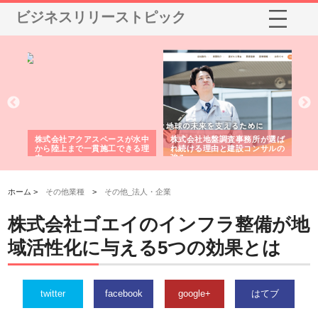
ビジネスリリーストピック
シー
株式会社アクアスペースが水中
株式会社地盤調査事務所が選ば
株
ム導
から陸上まで一貫施工できる理
れ続ける理由と建設コンサルの
ス
由
強み
ホーム >
その他業種
>
その他_法人・企業
株式会社ゴエイのインフラ整備が地
域活性化に与える5つの効果とは
twitter
facebook
google+
はてブ