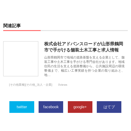
関連記事
株式会社アドバンスロードが山形県鶴岡
市で手がける舗装土木工事と求人情報
山形県鶴岡市で地域の道路基盤を支える企業として、舗
装工事や土木工事を手がける専門会社があります。地域
住民の生活を支える道路整備から、公共施設周辺の環境
整備まで、幅広い工事実績を持つ企業の取り組みと、
地…
[その他業種][その他_法人・企業]
0views
twitter
facebook
google+
はてブ