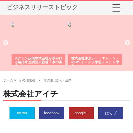
ビジネスリリーストピック
る舗
ホクシン設備株式会社が手がけ
株式会社東京シー・エム・シー
株
る給排水空調消火設備工事の実
のGISインフラ管理システム導
か
績と強み
入メリット
由
ホーム >
その他業種
>
その他_法人・企業
株式会社アイチ
twitter
facebook
google+
はてブ