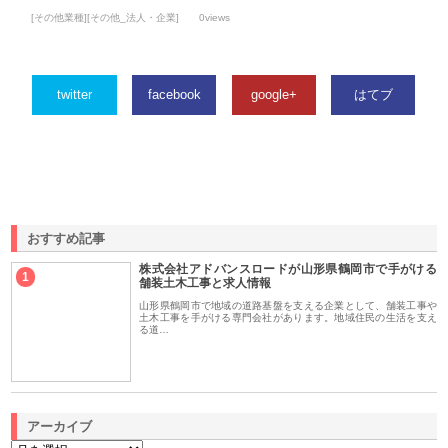
[その他業種][その他_法人・企業]
0views
twitter
facebook
google+
はてブ
おすすめ記事
株式会社アドバンスロードが山形県鶴岡市で手がける
1
舗装土木工事と求人情報
山形県鶴岡市で地域の道路基盤を支える企業として、舗装工事や
土木工事を手がける専門会社があります。地域住民の生活を支え
る道…
アーカイブ