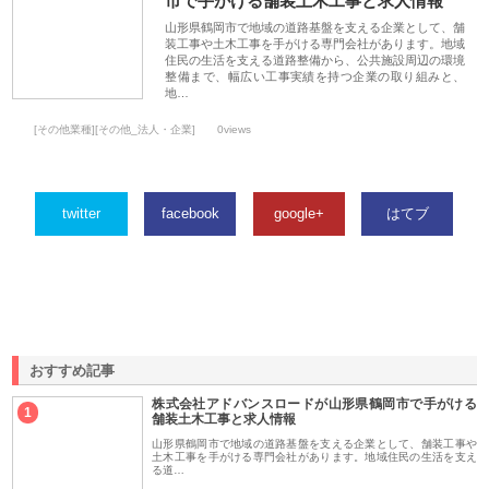
市で手がける舗装土木工事と求人情報
山形県鶴岡市で地域の道路基盤を支える企業として、舗
装工事や土木工事を手がける専門会社があります。地域
住民の生活を支える道路整備から、公共施設周辺の環境
整備まで、幅広い工事実績を持つ企業の取り組みと、
地…
[その他業種][その他_法人・企業]
0views
twitter
facebook
google+
はてブ
おすすめ記事
株式会社アドバンスロードが山形県鶴岡市で手がける
1
舗装土木工事と求人情報
山形県鶴岡市で地域の道路基盤を支える企業として、舗装工事や
土木工事を手がける専門会社があります。地域住民の生活を支え
る道…