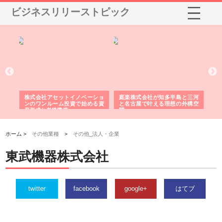
ビジネスリリーストピック
庭楽株式会社が知多半島と三河
株式会社ナツハラが建設と鋲螺
株式会社
と名古屋で叶える理想の外構空
で滋賀の暮らしを支える理由
イトが提
間
容とは
ホーム >
その他業種
>
その他_法人・企業
東武機器株式会社
twitter
facebook
google+
はてブ