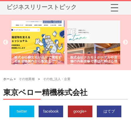
ビジネスリリーストピック
ノー
株式会社耕文社が品川で実現す
株式会社ナカモトがホテルや店
株
の専
る販促物製作から配送までワン
舗の内装改修で選ばれ続ける理
れ
ストップ対応
由
強
ホーム >
その他業種
>
その他_法人・企業
東京ベロー精機株式会社
twitter
facebook
google+
はてブ