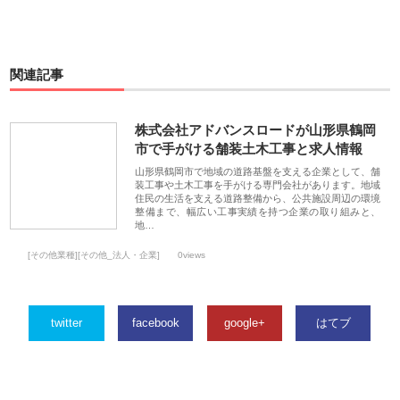
関連記事
株式会社アドバンスロードが山形県鶴岡
市で手がける舗装土木工事と求人情報
山形県鶴岡市で地域の道路基盤を支える企業として、舗
装工事や土木工事を手がける専門会社があります。地域
住民の生活を支える道路整備から、公共施設周辺の環境
整備まで、幅広い工事実績を持つ企業の取り組みと、
地…
[その他業種][その他_法人・企業]
0views
twitter
facebook
google+
はてブ