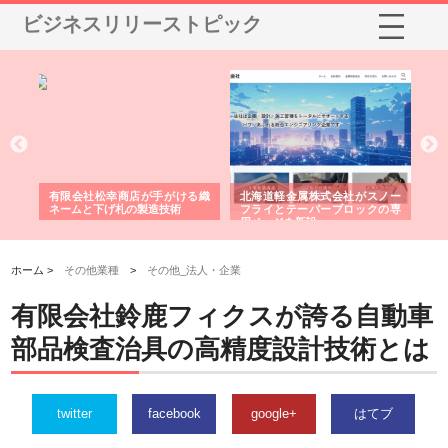
ビジネスリリーストピック
多摩
有限会社松幸商店が手がける織
北海道軽金属株式会社がスノー
株
工事
ネームと下げ札の製造技術
フライとテーパーブロックの専
る
用ページを新設
ス
ホーム >
その他業種
>
その他_法人・企業
有限会社鈴鹿フィクスが誇る自動車
部品検査治具の高精度設計技術とは
twitter
facebook
google+
はてブ