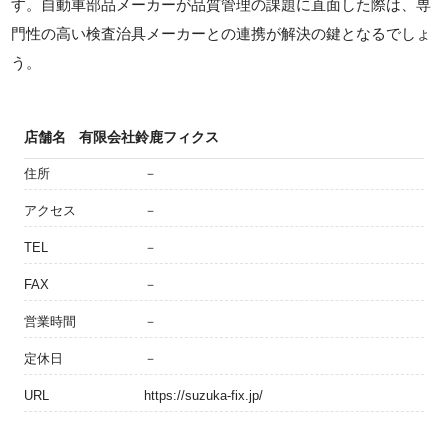
す。自動車部品メーカーが品質管理の課題に直面した際は、専
門性の高い検査治具メーカーとの連携が解決の鍵となるでしょ
う。
店舗名
有限会社鈴鹿フィクス
住所
－
アクセス
－
TEL
－
FAX
－
営業時間
－
定休日
－
URL
https://suzuka-fix.jp/