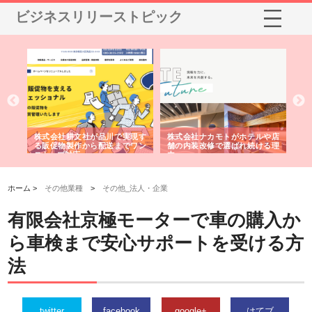
ビジネスリリーストピック
ルや店
株式会社スプリングエフが選ば
桑木給食株式会社が福山市で選
ける理
れる理由とOEMアパレル製造の
ばれる手作り弁当配達の理由
れ
強み
ホーム >
その他業種
>
その他_法人・企業
有限会社京極モーターで車の購入か
ら車検まで安心サポートを受ける方
法
twitter
facebook
google+
はてブ