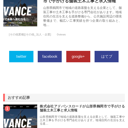
市で手がける舗装土木工事と求人情報
山形県鶴岡市で地域の道路基盤を支える企業として、舗
装工事や土木工事を手がける専門会社があります。地域
住民の生活を支える道路整備から、公共施設周辺の環境
整備まで、幅広い工事実績を持つ企業の取り組みと、
地…
[その他業種][その他_法人・企業]
0views
twitter
facebook
google+
はてブ
おすすめ記事
株式会社アドバンスロードが山形県鶴岡市で手がける
1
舗装土木工事と求人情報
山形県鶴岡市で地域の道路基盤を支える企業として、舗装工事や
土木工事を手がける専門会社があります。地域住民の生活を支え
る道…