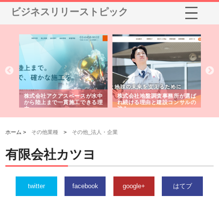
ビジネスリリーストピック
シー
株式会社アクアスペースが水中
株式会社地盤調査事務所が選ば
株
ム導
から陸上まで一貫施工できる理
れ続ける理由と建設コンサルの
ス
由
強み
ホーム >
その他業種
>
その他_法人・企業
有限会社カツヨ
twitter
facebook
google+
はてブ