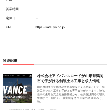
営業時間
－
定休日
－
URL
https://katsuyo.co.jp
関連記事
株式会社アドバンスロードが山形県鶴岡
市で手がける舗装土木工事と求人情報
山形県鶴岡市で地域の道路基盤を支える企業として、舗
装工事や土木工事を手がける専門会社があります。地域
住民の生活を支える道路整備から、公共施設周辺の環境
整備まで、幅広い工事実績を持つ企業の取り組みと、
地…
[その他業種][その他_法人・企業]
0views