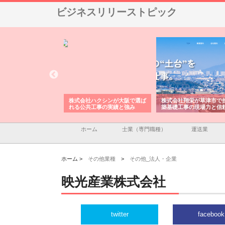
ビジネスリリーストピック
株式会社が印刷会社に
株式会社ハクシンが大阪で選ば
株式会社翔栄が草津市で
紙提案力と供給体制
れる公共工事の実績と強み
築基礎工事の現場力と信
ホーム
士業（専門職種）
運送業
ホーム >
その他業種
>
その他_法人・企業
映光産業株式会社
twitter
facebook