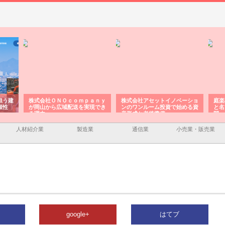
担う建
株式会社ＯＮＯｃｏｍｐａｎｙ
株式会社アセットイノベーショ
庭楽
頼性
が岡山から広域配送を実現でき
ンのワンルーム投資で始める資
と名
る理由
産形成と老後準備
間
人材紹介業
製造業
通信業
小売業・販売業
google+
はてブ