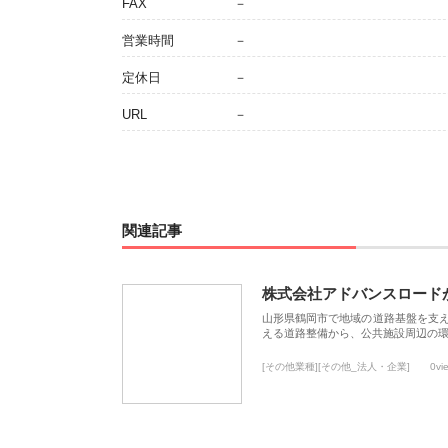
FAX
－
営業時間
－
定休日
－
URL
－
関連記事
株式会社アドバンスロード
山形県鶴岡市で地域の道路基盤を支
える道路整備から、公共施設周辺の
[その他業種][その他_法人・企業]
0vi