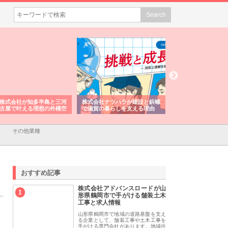
株式会社が知多半島と三河
株式会社ナツハラが建設と鋲螺
株式会社メタルエー
古屋で叶える理想の外構空
で滋賀の暮らしを支える理由
イトが提供する充実
容とは
その他業種
おすすめ記事
株式会社アドバンスロードが山
1
形県鶴岡市で手がける舗装土木
工事と求人情報
山形県鶴岡市で地域の道路基盤を支え
る企業として、舗装工事や土木工事を
手がける専門会社があります。地域住