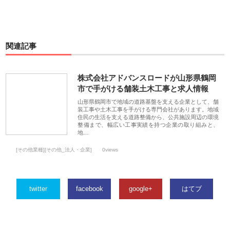
関連記事
株式会社アドバンスロードが山形県鶴岡
市で手がける舗装土木工事と求人情報
山形県鶴岡市で地域の道路基盤を支える企業として、舗
装工事や土木工事を手がける専門会社があります。地域
住民の生活を支える道路整備から、公共施設周辺の環境
整備まで、幅広い工事実績を持つ企業の取り組みと、
地…
[その他業種][その他_法人・企業]
0views
twitter
facebook
google+
はてブ