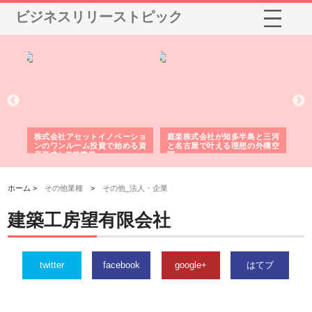
ビジネスリリーストピック
ｎｙ
株式会社アセットイノベーショ
庭楽株式会社が知多半島と三河
株
でき
ンのワンルーム投資で始める資
と名古屋で叶える理想の外構空
で
産形成と老後準備
間
ホーム >
その他業種
>
その他_法人・企業
建築工房望有限会社
twitter
facebook
google+
はてブ