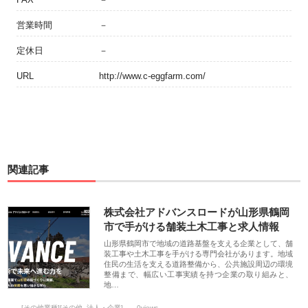
営業時間
－
定休日
－
URL
http://www.c-eggfarm.com/
関連記事
株式会社アドバンスロードが山形県鶴岡
市で手がける舗装土木工事と求人情報
山形県鶴岡市で地域の道路基盤を支える企業として、舗
装工事や土木工事を手がける専門会社があります。地域
住民の生活を支える道路整備から、公共施設周辺の環境
整備まで、幅広い工事実績を持つ企業の取り組みと、
地…
[その他業種][その他_法人・企業]
0views