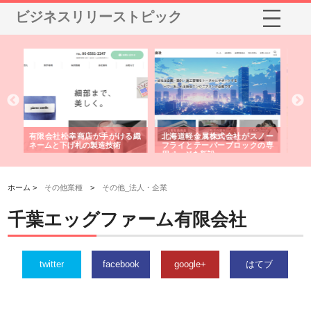
ビジネスリリーストピック
会社がスノー
株式会社耕文社が品川で実現す
株式会社ナカモトがホテルや店
ブロックの専
る販促物製作から配送までワン
舗の内装改修で選ばれ続ける理
ストップ対応
由
ホーム >
その他業種
>
その他_法人・企業
千葉エッグファーム有限会社
twitter
facebook
google+
はてブ