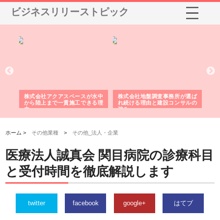
ビジネスリリーストピック
シー
株式会社アクアスペースが水中
株式会社地盤調査事務所が選ば
株
ム導
から陸上まで一貫施工できる理
れ続ける理由と建設コンサルの
ス
由
強み
ホーム >
その他業種
>
その他_法人・企業
医療法人誠真会 関目病院の診療科目
と受付時間を徹底解説します
twitter
facebook
google+
はてブ