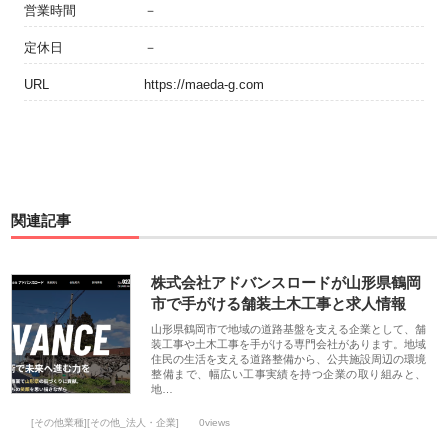
営業時間
－
定休日
－
URL
https://maeda-g.com
関連記事
株式会社アドバンスロードが山形県鶴岡
市で手がける舗装土木工事と求人情報
山形県鶴岡市で地域の道路基盤を支える企業として、舗
装工事や土木工事を手がける専門会社があります。地域
住民の生活を支える道路整備から、公共施設周辺の環境
整備まで、幅広い工事実績を持つ企業の取り組みと、
地…
[その他業種][その他_法人・企業]
0views