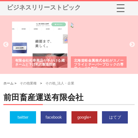
ビジネスリリーストピック
多摩
有限会社松幸商店が手がける織
北海道軽金属株式会社がスノー
株
工事
ネームと下げ札の製造技術
フライとテーパーブロックの専
る
用ページを新設
ス
ホーム >
その他業種
>
その他_法人・企業
前田畜産運送有限会社
twitter
facebook
google+
はてブ