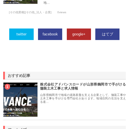
地…
[その他業種][その他_法人・企業]
0views
twitter
facebook
google+
はてブ
おすすめ記事
株式会社アドバンスロードが山形県鶴岡市で手がける
1
舗装土木工事と求人情報
山形県鶴岡市で地域の道路基盤を支える企業として、舗装工事や
土木工事を手がける専門会社があります。地域住民の生活を支え
る道…