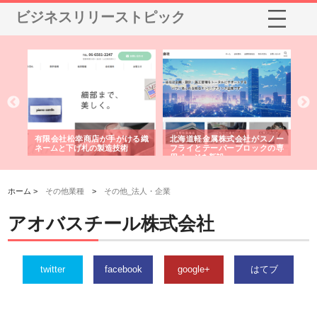
ビジネスリリーストピック
多摩
有限会社松幸商店が手がける織
北海道軽金属株式会社がスノー
株
工事
ネームと下げ札の製造技術
フライとテーパーブロックの専
る
用ページを新設
ス
ホーム >
その他業種
>
その他_法人・企業
アオバスチール株式会社
twitter
facebook
google+
はてブ