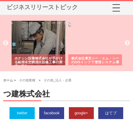
ビジネスリリーストピック
る舗
ホクシン設備株式会社が手がけ
株式会社東京シー・エム・シー
株
る給排水空調消火設備工事の実
のGISインフラ管理システム導
か
績と強み
入メリット
由
ホーム >
その他業種
>
その他_法人・企業
つ建株式会社
twitter
facebook
google+
はてブ